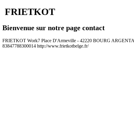
FRIETKOT
Bienvenue sur notre page contact
FRIETKOT
Work
7 Place D'Armeville
-
42220
BOURG ARGENT
83847788300014
http://www.frietkotbelge.fr/